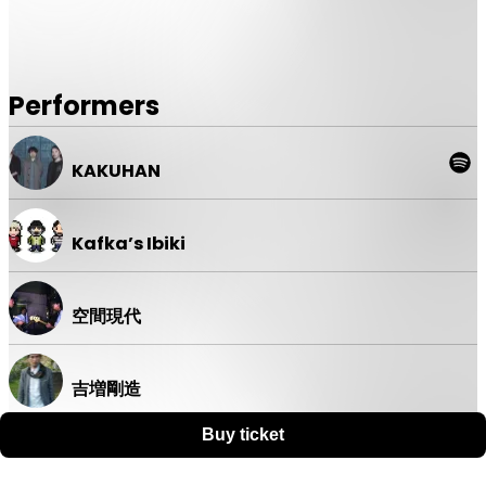
DAY1: 前売り 5,500円 / U25 4,000円 / 当日 6,000円
Performers
出演：カフカ鼾(ジム・オルーク 、石橋英子、山本達久) / 空
間現代×吉増剛造 / KAKUHAN
KAKUHAN
DAY2: 前売り 5,000円 / U25 3,500円 / 当日 5,500円
出演：goat / OGRE YOU ASSHOLE / Phew+山本精一
Kafka’s Ibiki
空間現代
共催：ロームシアター京都（公益財団法人京都市音楽芸術文
化振興財団）
詳細は後日発表
吉増剛造
Buy ticket
Support
Terms
Privacy policy
Legal notice
【チケット予約】
Ticket resale notice