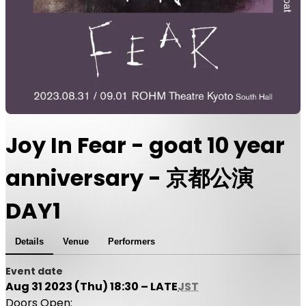
Joy In Fear - goat 10 year
anniversary - 京都公演
DAY1
Details
Venue
Performers
Event date
Aug 31 2023 (Thu) 18:30 – LATE
JST
Doors Open: