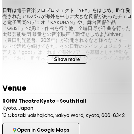
日野は電子音楽ソロプロジェクト「YPY」をはじめ、昨年発
売されたアルバムが海外を中心に大きな反響があったチェロ
と電子音楽のデュオ「KAKUHAN」や、舞台音響作品
「GEIST」の演出・作曲を行う他、全編日野が作曲を行った
太鼓芸能集団 鼓童との音楽映画「戦慄せしめよ/Shiver」
（豊田利晃監督、2021年）が公開されるなど様々なフィー
ルドで活躍を続けてきた。その日野のメインプロジェクトと
言える「goat」はこれまで海外ツアーを基盤とした活動を
行っており、昨年末に大阪で行われたワンマンライブは約5
Show more
年ぶりとなる国内公演であった。
goatはオリジナルメンバーの日野、田上敦巳、安藤暁彦に
Venue
加え、MANISDRON/The Noupのドラマー岡田高史と、元
鼓童の篠笛・パーカッション奏者である立石雷という5人編
ROHM Theatre Kyoto - South Hall
成で活動中である。約8年ぶりとなる新作アルバムの発表も
Kyoto, Japan
控えており、ライブでは新アルバムに収録される新たな楽曲
13 Okazaki Saishojichō, Sakyo Ward, Kyoto, 606-8342
に加え、5人編成の新アレンジとなる既存曲も披露する。
Open in Google Maps