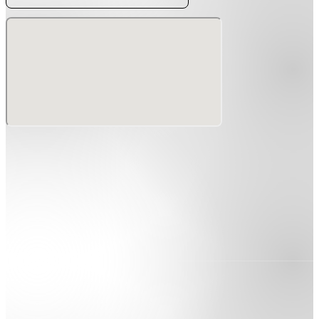
貴重なライブである上、goatとしては初となる今回の国内
ツアーは各所必見。京都公演はgoat主催の企画となり、ロ
ームシアター京都と共催した2日間に渡るイベントを行う。
（
※goat出演はDAY 2のみ
）
公演に関する追加情報は下記アカウントから告知していきま
す。
【goat Instagram】
https://www.instagram.com/goat_band_jp/
【goat Twitter】
https://twitter.com/goatJp
Joy In Fear - goat 10 year anniversary - 京都公演
日程：2023年8月31日（木）、9月1日（金）
会場：ロームシアター京都 サウスホール
開場：17:45 / 開演：18:30